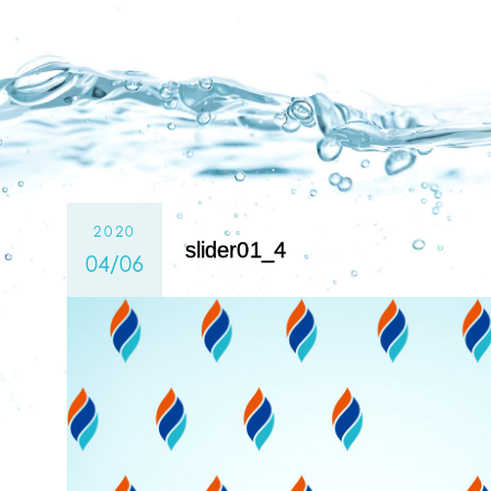
2020
slider01_4
04/06